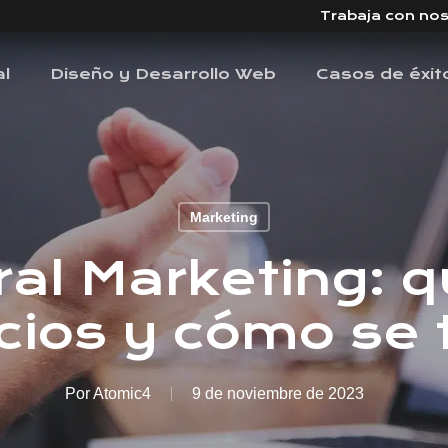
Trabaja con no
al
Diseño y Desarrollo Web
Casos de éxit
Marketing
ral Marketing: q
cios y cómo se 
Por
Atomic4
9 de noviembre de 2023