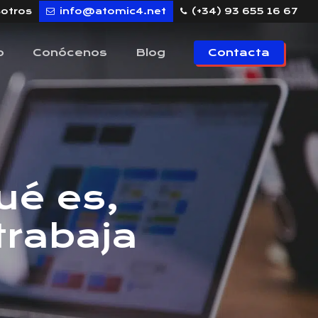
sotros
info@atomic4.net
(+34) 93 655 16 67
o
Conócenos
Blog
Contacta
ué es,
trabaja