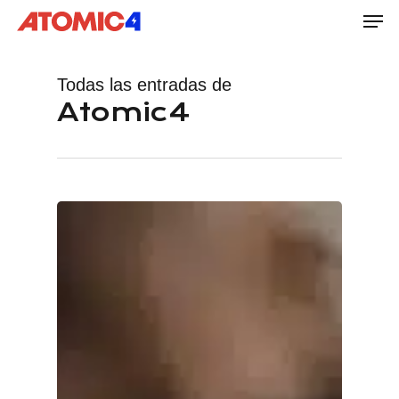
Men
Skip
to
main
Todas las entradas de
content
Atomic4