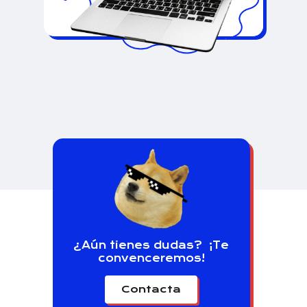
¿Aún tienes dudas? ¡Te
convenceremos!
Contacta