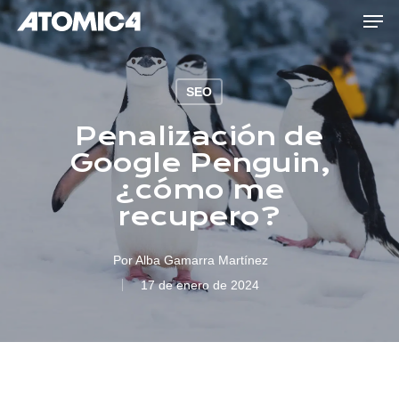
Men
Skip
to
main
content
SEO
Penalización de
Google Penguin,
¿cómo me
recupero?
Por
Alba Gamarra Martínez
17 de enero de 2024