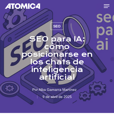
Men
Skip
to
main
content
SEO
SEO para IA:
cómo
posicionarse en
los chats de
inteligencia
artificial
Por
Alba Gamarra Martínez
9 de abril de 2025