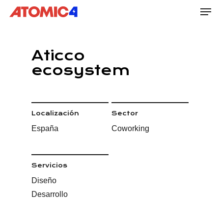
Men
Skip
to
main
content
Aticco
ecosystem
Localización
Sector
España
Coworking
Servicios
Diseño
Desarrollo