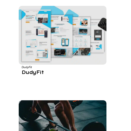
DudyFit
DudyFit