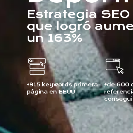
Estrategia SE
que logró aume
un 163%
+915 keywords primera
+de 600 
página en EEUU
referenci
consegu