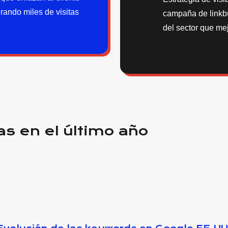
rando miles de visitas
campaña de linkb
del sector que mej
s en el último año