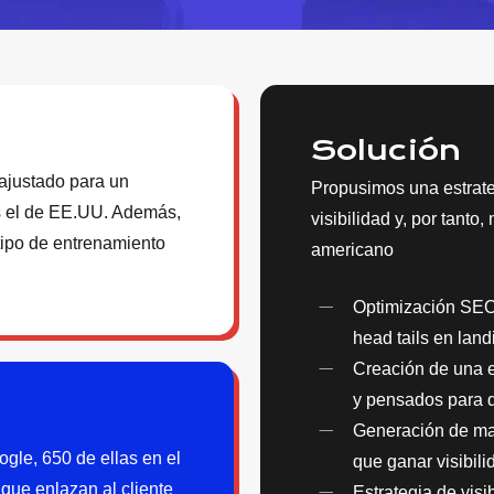
Solución
 ajustado para un
Propusimos una estrate
 el de EE.UU. Además,
visibilidad y, por tant
tipo de entrenamiento
americano
Optimización SEO 
head tails en land
Creación de una 
y pensados para d
Generación de mat
le, 650 de ellas en el
que ganar visibili
ue enlazan al cliente
Estrategia de visi