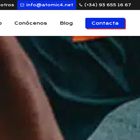
sotros
info@atomic4.net
(+34) 93 655 16 67
o
Conócenos
Blog
Contacta