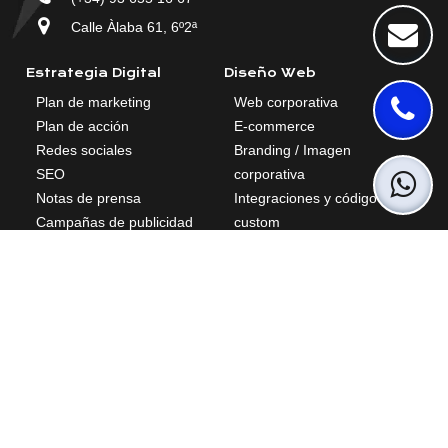
Calle Àlaba 61, 6º2ª
Estrategia Digital
Diseño Web
Plan de marketing
Web corporativa
Plan de acción
E-commerce
Redes sociales
Branding / Imagen
SEO
corporativa
Notas de prensa
Integraciones y código
Campañas de publicidad
custom
Blog
Landings de conversión
Mantenimiento y corrección
de bugs
Consultoría
Agente digitalizador
Interim Manager
Kit Digital
Negocio y Producto
Analítica
Kit Consulting
CRM