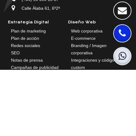
Calle Àlaba 61, 6º2ª
Estrategia Digital
Diseño Web
Plan de marketing
Web corporativa
Plan de acción
E-commerce
Redes sociales
Branding / Imagen
SEO
corporativa
Notas de prensa
Integraciones y código
Campañas de publicidad
custom
Blog
Landings de conversión
Mantenimiento y corrección
de bugs
Consultoría
Agente digitalizador
Interim Manager
Kit Digital
Negocio y Producto
Analítica
Kit Consulting
CRM